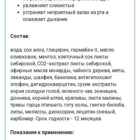
увлажняет слизистые
устраняет неприятный запах из рта и
освежает дыхание
Состав:
вода, сок алоэ, глицерин, гермабен II, масло
оливковое, ментол, клеточный сок пихты
сибирской, СО2-экстракт пихты сибирской,
эфирные масла монарды, чайного дерева, мяты,
лаванды, шалфея, базилика; антигипоксант
эпофен, дигидрокверцетин, сухие экстракты
корня солодки голой, зеленого чая, эхинацеи,
донника, корней алтея, крапивы, листа малины,
травы горца птичьего, готу колы, гингко-билоба,
липы, мелиссы, диоксореи, лецитин соевый,
карбомер. Срок годности - 12 месяцев
Показания к применению: