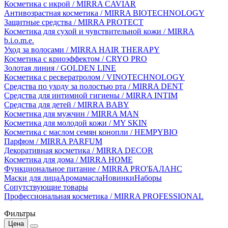
Косметика с икрой / MIRRA CAVIAR
Антивозрастная косметика / MIRRA BIOTECHNOLOGY
Защитные средства / MIRRA PROTECT
Косметика для сухой и чувствительной кожи / MIRRA
b.i.o.m.e.
Уход за волосами / MIRRA HAIR THERAPY
Косметика с криоэффектом / CRYO PRO
Золотая линия / GOLDEN LINE
Косметика с ресвератролом / VINOTECHNOLOGY
Средства по уходу за полостью рта / MIRRA DENT
Средства для интимной гигиены / MIRRA INTIM
Средства для детей / MIRRA BABY
Косметика для мужчин / MIRRA MAN
Косметика для молодой кожи / MY SKIN
Косметика с маслом семян конопли / HEMPYBIO
Парфюм / MIRRA PARFUM
Декоративная косметика / MIRRA DECOR
Косметика для дома / MIRRA HOME
Функциональное питание / MIRRA PRO'БАЛАНС
Маски для лица
Аромамасла
Новинки
Наборы
Сопутствующие товары
Профессиональная косметика / MIRRA PROFESSIONAL
Фильтры
Цена