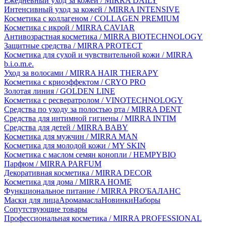
Ежедневный уход за кожей / MIRRA DAILY
Интенсивный уход за кожей / MIRRA INTENSIVE
Косметика с коллагеном / COLLAGEN PREMIUM
Косметика с икрой / MIRRA CAVIAR
Антивозрастная косметика / MIRRA BIOTECHNOLOGY
Защитные средства / MIRRA PROTECT
Косметика для сухой и чувствительной кожи / MIRRA
b.i.o.m.e.
Уход за волосами / MIRRA HAIR THERAPY
Косметика с криоэффектом / CRYO PRO
Золотая линия / GOLDEN LINE
Косметика с ресвератролом / VINOTECHNOLOGY
Средства по уходу за полостью рта / MIRRA DENT
Средства для интимной гигиены / MIRRA INTIM
Средства для детей / MIRRA BABY
Косметика для мужчин / MIRRA MAN
Косметика для молодой кожи / MY SKIN
Косметика с маслом семян конопли / HEMPYBIO
Парфюм / MIRRA PARFUM
Декоративная косметика / MIRRA DECOR
Косметика для дома / MIRRA HOME
Функциональное питание / MIRRA PRO'БАЛАНС
Маски для лица
Аромамасла
Новинки
Наборы
Сопутствующие товары
Профессиональная косметика / MIRRA PROFESSIONAL